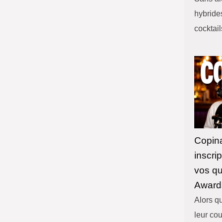
hybrides
cocktai
Copina
inscri
vos qu
Award
Alors qu
leur cou