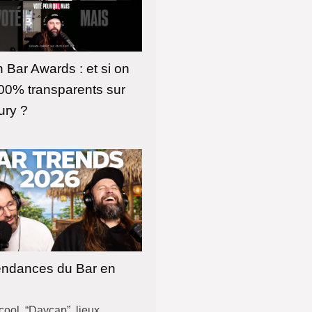
 Bar Awards : et si on
100% transparents sur
ury ?
endances du Bar en
cool, “Daycap”, lieux