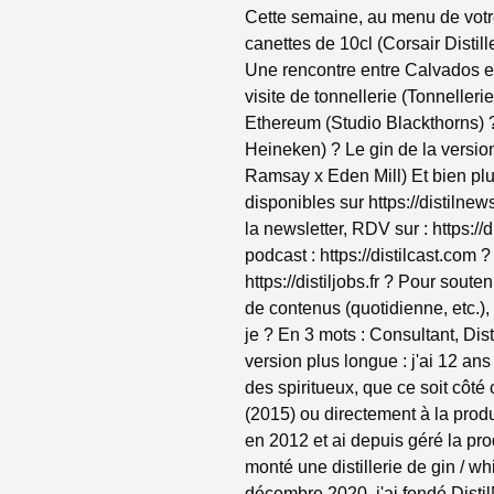
Cette semaine, au menu de votre
canettes de 10cl (Corsair Distill
Une rencontre entre Calvados et
visite de tonnellerie (Tonnelleri
Ethereum (Studio Blackthorns) 
Heineken) ? Le gin de la versi
Ramsay x Eden Mill) Et bien plu
disponibles sur https://distilne
la newsletter, RDV sur : https://
podcast : https://distilcast.com ?
https://distiljobs.fr ? Pour sou
de contenus (quotidienne, etc.), 
je ? En 3 mots : Consultant, Dis
version plus longue : j'ai 12 a
des spiritueux, que ce soit côté
(2015) ou directement à la produc
en 2012 et ai depuis géré la pro
monté une distillerie de gin / w
décembre 2020, j'ai fondé Disti