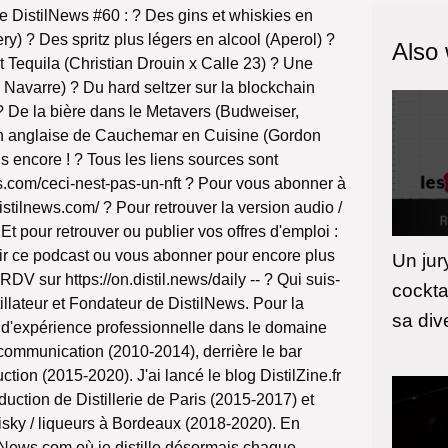
 DistilNews #60 : ? Des gins et whiskies en
ery) ? Des spritz plus légers en alcool (Aperol) ?
Also
 Tequila (Christian Drouin x Calle 23) ? Une
e Navarre) ? Du hard seltzer sur la blockchain
? De la bière dans le Metavers (Budweiser,
on anglaise de Cauchemar en Cuisine (Gordon
s encore ! ? Tous les liens sources sont
ws.com/ceci-nest-pas-un-nft ? Pour vous abonner à
distilnews.com/ ? Pour retrouver la version audio /
 Et pour retrouver ou publier vos offres d'emploi :
tenir ce podcast ou vous abonner pour encore plus
Un jur
RDV sur https://on.distil.news/daily -- ? Qui suis-
cockta
tillateur et Fondateur de DistilNews. Pour la
sa dive
ns d'expérience professionnelle dans le domaine
 communication (2010-2014), derrière le bar
tion (2015-2020). J'ai lancé le blog DistilZine.fr
duction de Distillerie de Paris (2015-2017) et
hisky / liqueurs à Bordeaux (2018-2020). En
lNews.com où je distille désormais chaque